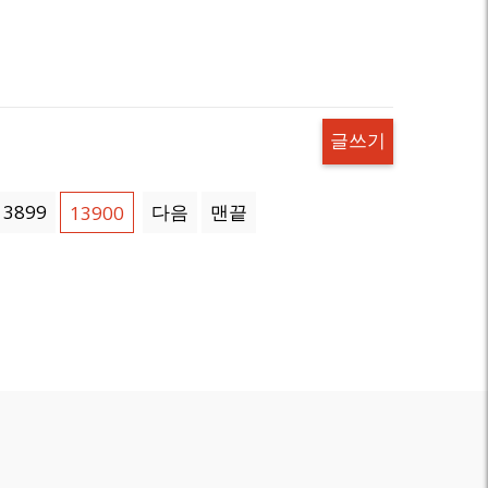
글쓰기
13899
다음
맨끝
13900